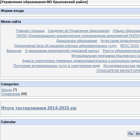
[
Управление образования МО Крыловский район
]
Форма входа
Меню сайта
Главная страница
Сведения об Управлении образования
Общее образова
ПНПО (Организационно-аналитическое сопровождение мероприятий ПНПО
Дошкольное образование
Аттестация педагогичес
Нормативная база об оказании платных образовательных услуг
ФГОС ООО
Вакансии
О реализации мероприятий «дорожной карты»
Реестр образовательн
Муниципальная программа Крыловского ра
Адреса электронных приемных правоохранительных и контрольно-надзо
Получение муниципальных услуг в электронном виде
Исследовательская де
ПОКАЗАТЕЛИ МОНИТОРИН
Categories
Школы
[7]
Управление
[68]
Итоги тестирования 2014-2015.zip
Calendar
Пн
Вт