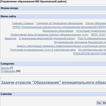
[
Управление образования МО Крыловский район
]
Форма входа
Меню сайта
Главная страница
Сведения об Управлении образования
Общее образова
ПНПО (Организационно-аналитическое сопровождение мероприятий ПНПО
Дошкольное образование
Аттестация педагогичес
Нормативная база об оказании платных образовательных услуг
ФГОС ООО
Вакансии
О реализации мероприятий «дорожной карты»
Реестр образовательн
Муниципальная программа Крыловского ра
Адреса электронных приемных правоохранительных и контрольно-надзо
Получение муниципальных услуг в электронном виде
Исследовательская де
ПОКАЗАТЕЛИ МОНИТОРИН
Categories
Школы
[7]
Управление
[68]
Задачи отрасли "Образование" муниципального образ
Calendar
Пн
Вт