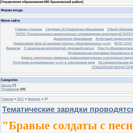
[
Управление образования МО Крыловский район
]
Форма входа
Меню сайта
Главная страница
Сведения об Управлении образования
Общее образова
ПНПО (Организационно-аналитическое сопровождение мероприятий ПНПО
Дошкольное образование
Аттестация педагогичес
Нормативная база об оказании платных образовательных услуг
ФГОС ООО
Вакансии
О реализации мероприятий «дорожной карты»
Реестр образовательн
Муниципальная программа Крыловского ра
Адреса электронных приемных правоохранительных и контрольно-надзо
Получение муниципальных услуг в электронном виде
Исследовательская де
ПОКАЗАТЕЛИ МОНИТОРИН
Categories
Школы
[7]
Управление
[68]
Главная
»
2017
»
Февраль
»
17
Тематические зарядки проводятс
"Бравые солдаты с песн