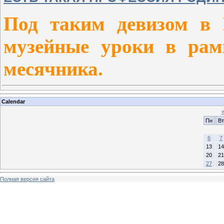
Под таким девизом 
музейные уроки в рамк
месячника.
Calendar
Пн
Вт
6
7
13
14
20
21
27
28
Полная версия сайта