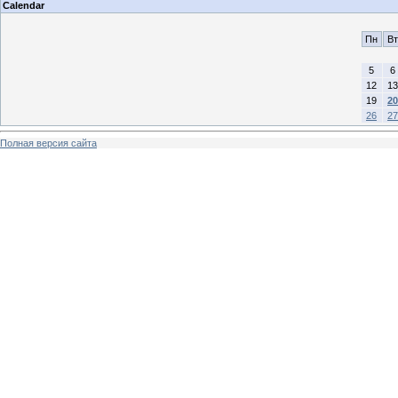
Calendar
Пн
Вт
5
6
12
13
19
20
26
27
Полная версия сайта