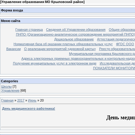
[
Управление образования МО Крыловский район
]
Форма входа
Меню сайта
Главная страница
Сведения об Управлении образования
Общее образова
ПНПО (Организационно-аналитическое сопровождение мероприятий ПНПО
Дошкольное образование
Аттестация педагогичес
Нормативная база об оказании платных образовательных услуг
ФГОС ООО
Вакансии
О реализации мероприятий «дорожной карты»
Реестр образовательн
Муниципальная программа Крыловского ра
Адреса электронных приемных правоохранительных и контрольно-надзо
Получение муниципальных услуг в электронном виде
Исследовательская де
ПОКАЗАТЕЛИ МОНИТОРИН
Categories
Школы
[7]
Управление
[68]
Главная
»
2017
»
Июнь
»
20
День медицинского работника!
День меди