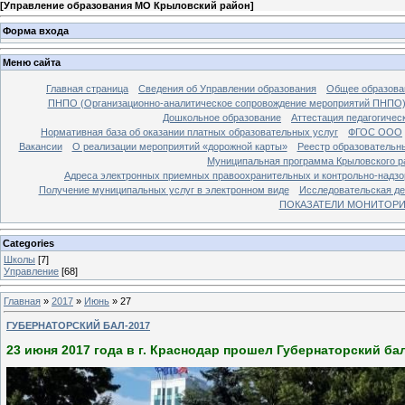
[
Управление образования МО Крыловский район
]
Форма входа
Меню сайта
Главная страница
Сведения об Управлении образования
Общее образова
ПНПО (Организационно-аналитическое сопровождение мероприятий ПНПО
Дошкольное образование
Аттестация педагогичес
Нормативная база об оказании платных образовательных услуг
ФГОС ООО
Вакансии
О реализации мероприятий «дорожной карты»
Реестр образовательн
Муниципальная программа Крыловского ра
Адреса электронных приемных правоохранительных и контрольно-надзо
Получение муниципальных услуг в электронном виде
Исследовательская де
ПОКАЗАТЕЛИ МОНИТОРИН
Categories
Школы
[7]
Управление
[68]
Главная
»
2017
»
Июнь
»
27
ГУБЕРНАТОРСКИЙ БАЛ-2017
23 июня 2017 года в г. Краснодар прошел Губернаторский бал